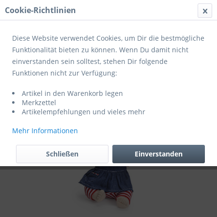
Cookie-Richtlinien
Menü
Diese Website verwendet Cookies, um Dir die bestmögliche
Funktionalität bieten zu können. Wenn Du damit nicht
einverstanden sein solltest, stehen Dir folgende
Übersicht
RubensBarn Kids
Funktionen nicht zur Verfügung:
Rubens Barn Puppe Kids Olivia
Artikel in den Warenkorb legen
Merkzettel
Artikelempfehlungen und vieles mehr
Mehr Informationen
Schließen
Einverstanden