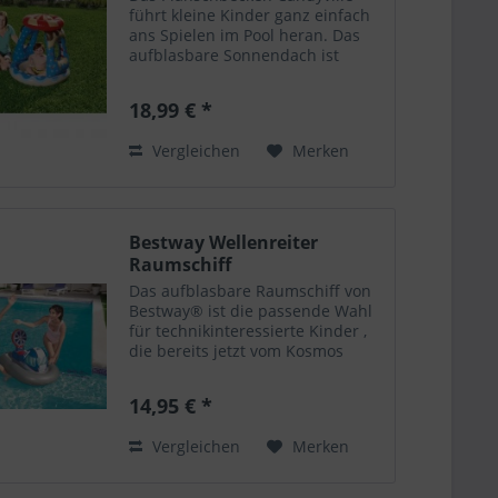
führt kleine Kinder ganz einfach
ans Spielen im Pool heran. Das
aufblasbare Sonnendach ist
praktisch an heißen Tagen und
ähnelt einem klassischen
18,99 € *
Pfefferminzbonbon. Der Pool
fasst bis zu 26 Liter Wasser , mit...
Vergleichen
Merken
Bestway Wellenreiter
Raumschiff
Das aufblasbare Raumschiff von
Bestway® ist die passende Wahl
für technikinteressierte Kinder ,
die bereits jetzt vom Kosmos
träumen. Dank des innovativen
Designs sitzen die jungen Piloten
14,95 € *
bequem auf diesem
aufblasbaren Fahrzeug. Einfach...
Vergleichen
Merken