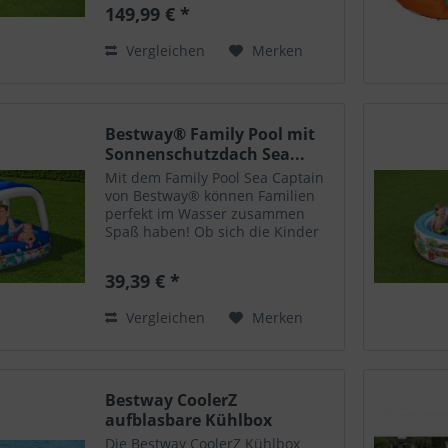
Gartenparty . Der super einfache
149,99 € *
Aufbau dauert mit dem
mitgelieferten Gebläse für den...
Vergleichen
Merken
Bestway® Family Pool mit
Sonnenschutzdach Sea...
Mit dem Family Pool Sea Captain
von Bestway® können Familien
perfekt im Wasser zusammen
Spaß haben! Ob sich die Kinder
gerade an das Planschen
gewöhnen oder bereits seit
39,39 € *
Jahren schwimmen, der Pool
verschafft allen einen
Vergleichen
Merken
wunderschönen Tag...
Bestway CoolerZ
aufblasbare Kühlbox
Gletscher...
Die Bestway CoolerZ Kühlbox