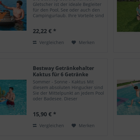
Gletscher ist der ideale Begleiter
für den Pool, See oder auch den
Campingurlaub. Ihre Vorteile sind
ganz klar die platzsparende
Aufbewahrung , die Nutzbarkeit
22,22 € *
im Wasser da sie schwimmt und
die vier...
Vergleichen
Merken
Bestway Getränkehalter
Kaktus für 6 Getränke
Sommer - Sonne - Kaktus Mit
diesem absoluten Hingucker sind
Sie der Mittelpunkt an jedem Pool
oder Badesee. Dieser
Getränkehalter ist für 6 Getränke
(kleine Flaschen, Dosen oder
15,90 € *
Gläser) geeignet. • Größe
aufgeblasen: 67 x 67 x 76 cm •...
Vergleichen
Merken