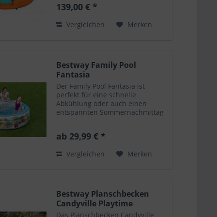
bieten grenzenloses Vergnügen -
139,00 € *
perfekt für Partys, Grillfeiern und
sonnige Sommertage. Kinder...
Vergleichen
Merken
Bestway Family Pool
Fantasia
Der Family Pool Fantasia ist
perfekt für eine schnelle
Abkühlung oder auch einen
entspannten Sommernachmittag
im Garten. Der Pool ist aus
strapazierfähigem PVC in einem
ab 29,99 € *
ansprechendem, bunten Design.
Der Pool ist in zwei grössen...
Vergleichen
Merken
Bestway Planschbecken
Candyville Playtime
Das Planschbecken Candyville