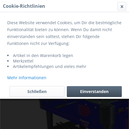
Cookie-Richtlinien
Menü
Diese Website verwendet Cookies, um Dir die bestmögliche
Funktionalität bieten zu können. Wenn Du damit nicht
einverstanden sein solltest, stehen Dir folgende
Funktionen nicht zur Verfügung:
Artikel in den Warenkorb legen
Merkzettel
Artikelempfehlungen und vieles mehr
Mehr Informationen
Schließen
Einverstanden