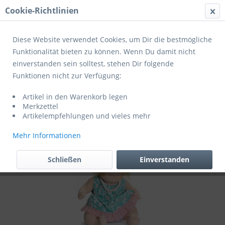
Cookie-Richtlinien
Menü
Diese Website verwendet Cookies, um Dir die bestmögliche
Funktionalität bieten zu können. Wenn Du damit nicht
einverstanden sein solltest, stehen Dir folgende
Übersicht
Rubens Barn Kleidung
Funktionen nicht zur Verfügung:
Rubens Barn Kleidung Party Collection
Artikel in den Warenkorb legen
"Little Ida"
Merkzettel
Artikelempfehlungen und vieles mehr
Mehr Informationen
Schließen
Einverstanden