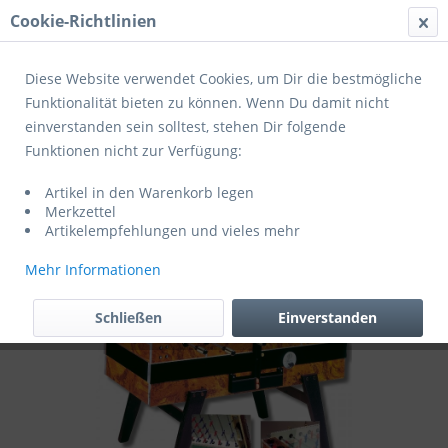
Cookie-Richtlinien
Menü
Diese Website verwendet Cookies, um Dir die bestmögliche
Funktionalität bieten zu können. Wenn Du damit nicht
einverstanden sein solltest, stehen Dir folgende
Übersicht
Kickertische, Multitische & Billardtische
Funktionen nicht zur Verfügung:
Garlando Fußballkicker COPERTO DE
Artikel in den Warenkorb legen
LUXE mit Münzeinwurf und
Merkzettel
Glasabdeckung 5402.01
Artikelempfehlungen und vieles mehr
Mehr Informationen
Schließen
Einverstanden