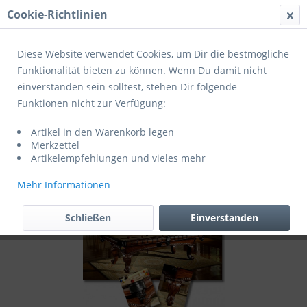
Cookie-Richtlinien
Menü
Diese Website verwendet Cookies, um Dir die bestmögliche
Funktionalität bieten zu können. Wenn Du damit nicht
einverstanden sein solltest, stehen Dir folgende
Übersicht
Billardtische
Funktionen nicht zur Verfügung:
Winsport Billardtisch Billardtisch
Artikel in den Warenkorb legen
ARIZONA
Merkzettel
Artikelempfehlungen und vieles mehr
Mehr Informationen
Schließen
Einverstanden