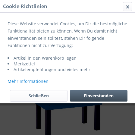
Cookie-Richtlinien
Menü
Diese Website verwendet Cookies, um Dir die bestmögliche
Funktionalität bieten zu können. Wenn Du damit nicht
einverstanden sein solltest, stehen Dir folgende
Übersicht
Kickertische, Multitische & Billardtische
Funktionen nicht zur Verfügung:
Garlando Fußballkicker MASTER-CUP
Artikel in den Warenkorb legen
TELESKOP blau 5260.01
Merkzettel
Artikelempfehlungen und vieles mehr
Mehr Informationen
Schließen
Einverstanden