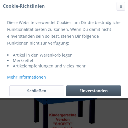
Cookie-Richtlinien
Menü
Diese Website verwendet Cookies, um Dir die bestmögliche
Funktionalität bieten zu können. Wenn Du damit nicht
einverstanden sein solltest, stehen Dir folgende
Übersicht
Kicker Indoor
Funktionen nicht zur Verfügung:
Garlando Fußballkicker MASTER-CUP
Artikel in den Warenkorb legen
TELESKOP SHORTY 5260.05
Merkzettel
Artikelempfehlungen und vieles mehr
Mehr Informationen
Schließen
Einverstanden