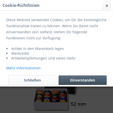
Cookie-Richtlinien
Menü
Diese Website verwendet Cookies, um Dir die bestmögliche
Funktionalität bieten zu können. Wenn Du damit nicht
einverstanden sein solltest, stehen Dir folgende
Übersicht
Billard Zubehör
Funktionen nicht zur Verfügung:
Kugelsatz PROFESSIONAL 52 mm
Artikel in den Warenkorb legen
Merkzettel
Artikelempfehlungen und vieles mehr
Mehr Informationen
Schließen
Einverstanden