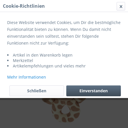
Cookie-Richtlinien
Menü
Diese Website verwendet Cookies, um Dir die bestmögliche
Funktionalität bieten zu können. Wenn Du damit nicht
einverstanden sein solltest, stehen Dir folgende
Übersicht
Stofftiere und Schmusedecken
Funktionen nicht zur Verfügung:
My Teddy Giraffenrassel rund
Artikel in den Warenkorb legen
Merkzettel
Artikelempfehlungen und vieles mehr
Mehr Informationen
Schließen
Einverstanden