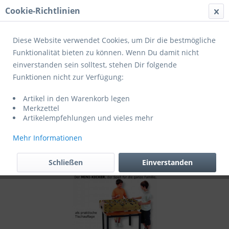
Cookie-Richtlinien
Menü
Diese Website verwendet Cookies, um Dir die bestmögliche
Funktionalität bieten zu können. Wenn Du damit nicht
einverstanden sein solltest, stehen Dir folgende
Übersicht
Kicker Tischauflage
Funktionen nicht zur Verfügung:
Bandito Fußballkicker MINI-KICKER
Artikel in den Warenkorb legen
5210.01
Merkzettel
Artikelempfehlungen und vieles mehr
Mehr Informationen
Schließen
Einverstanden