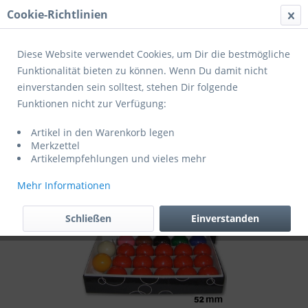
Cookie-Richtlinien
Menü
Diese Website verwendet Cookies, um Dir die bestmögliche
Funktionalität bieten zu können. Wenn Du damit nicht
einverstanden sein solltest, stehen Dir folgende
Übersicht
Billard Zubehör
Funktionen nicht zur Verfügung:
Kugelsatz SNOOKER STANDARD, 52 mm
Artikel in den Warenkorb legen
Merkzettel
Artikelempfehlungen und vieles mehr
Mehr Informationen
Schließen
Einverstanden